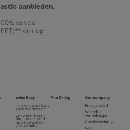
astic aanbieden,
 100% van de
(rPET)** en nog
e
evian Baby
Fine Dining
Our company
Hoe kunt u uw baby
Privacybeleid
goed hydrateren?
Wettelijke
Een water kiezen
vermeldingen
dat is afgestemd
Cookieverklaring
op de behoeften
van uw baby
FAQ