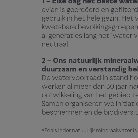
1 – Elke dag het beste wate
type 
evian is gecreëerd en gefilter
gebruik in het hele gezin. He
wordt
kwetsbare bevolkingsgroepen. 
al generaties lang het “water 
reste
neutraal.
verwi
2 – Ons natuurlijk mineraal
duurzaam en verstandig be
De watervoorraad in stand hou
Daar
werken al meer dan 30 jaar 
ontwikkeling van het gebied 
fless
Samen organiseren we initiati
beschermen en de biodiversit
gerei
*Zoals ieder natuurlijk mineraalwater is