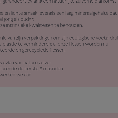
, garandeert evian® een natuurlijke zuiverheid afkomsti
se en lichte smaak, evenals een laag mineraalgehalte dat
l jong als oud**.
ze intrinsieke kwaliteiten te behouden.
omie van zijn verpakkingen om zijn ecologische voetafdru
 plastic te verminderen: al onze flessen worden nu
rteerde en gerecyclede flessen.
is evian van nature zuiver
durende de eerste 6 maanden
r werken we aan!