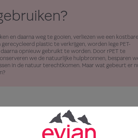
gebruiken?
iken en daarna weg te gooien, verliezen we een kostbar
gerecycleerd plastic te verkrijgen, worden lege PET-
 daarna opnieuw gebruikt te worden. Door rPET te
, conserveren we de natuurlijke hulpbronnen, besparen w
ssen in de natuur terechtkomen. Maar wat gebeurt er n
jn?