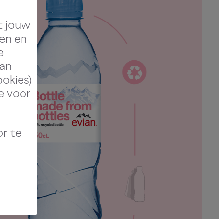
t jouw
en en
e
van
ookies)
je voor
or te