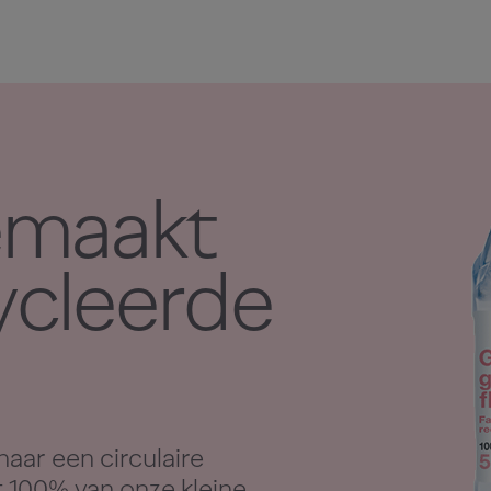
emaakt
ycleerde
naar een circulaire
 100% van onze kleine