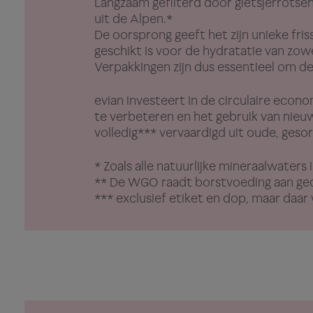
Langzaam gefilterd door gletsjerrotsen
uit de Alpen.*
De oorsprong geeft het zijn unieke fris
geschikt is voor de hydratatie van zowe
Verpakkingen zijn dus essentieel om de
evian investeert in de circulaire econ
te verbeteren en het gebruik van nieuw
volledig*** vervaardigd uit oude, geso
* Zoals alle natuurlijke mineraalwaters 
** De WGO raadt borstvoeding aan ge
*** exclusief etiket en dop, maar daa