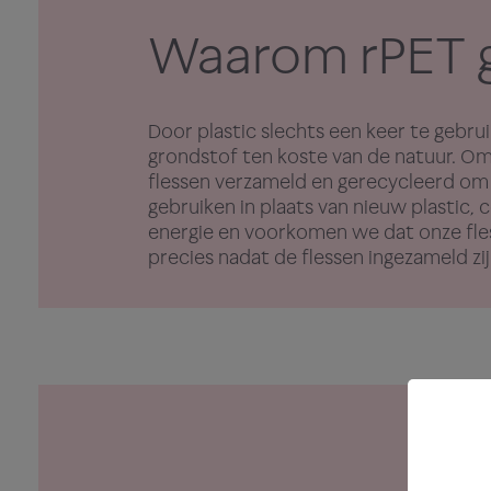
Waarom rPET 
Door plastic slechts een keer te gebru
grondstof ten koste van de natuur. Om 
flessen verzameld en gerecycleerd om
gebruiken in plaats van nieuw plastic
energie en voorkomen we dat onze fle
precies nadat de flessen ingezameld zi