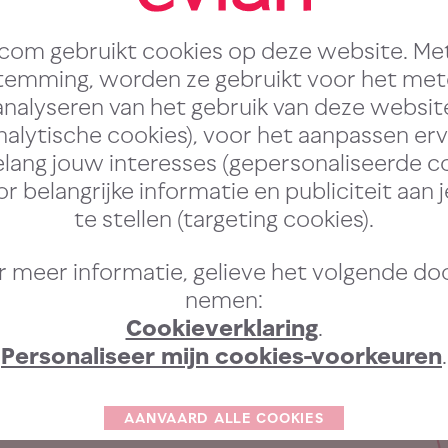
 worden de
.com gebruikt cookies op deze website. Me
ET-flessen in
temming, worden ze gebruikt voor het met
analyseren van het gebruik van deze websit
toe bestemde
nalytische cookies), voor het aanpassen er
lang jouw interesses (gepersonaliseerde c
lagecontainers
r belangrijke informatie en publiciteit aan 
te stellen (targeting cookies).
poneerd.
 meer informatie, gelieve het volgende do
nemen:
Cookieverklaring
.
Personaliseer mijn cookies-voorkeuren
.
AANVAARD ALLE COOKIES