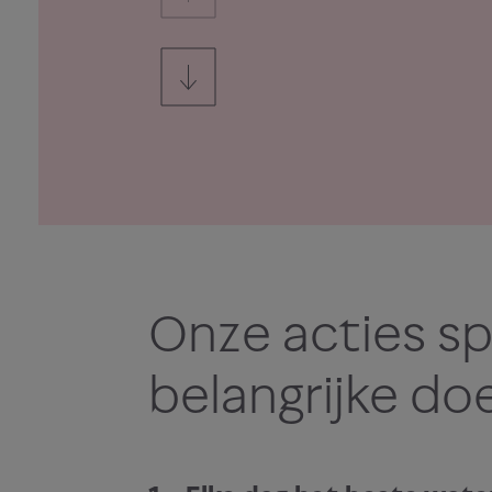
Vervo
de
recyc
Onze acties sp
opgeh
belangrijke doe
de in
van k