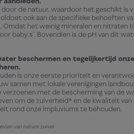
r aanbieden.
gesorteerd
d door de natuur, waardoor het geschikt is v
t voldoet ook aan de specifieke behoeften v
. Eventuele
Omdat het weinig mineralen en nitraten be
voor baby’s”. Bovendien is de pH van dit wat
n worden
jderd.
water beschermen en tegelijkertijd onze 
heren.
den is onze eerste prioriteit en verantwoo
na worden de
nauw samen met
lokale verenigingen landb
te verzoenen met de bescherming van de w
en zorgvuldig
even om de zuiverheid* en de kwaliteit van
eit rond onze impluviums te behouden.
nigd en
 evian van nature zuiver