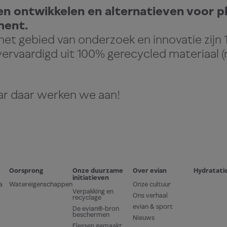
et in hars.
n ontwikkelen en alternatieven voor pl
ment.
het gebied van onderzoek en innovatie zijn
vervaardigd uit 100% gerecycled materiaal 
aar daar werken we aan!
Oorsprong
Onze duurzame
Over evian
Hydratati
initiatieven
a
Watereigenschappen
Onze cultuur
Verpakking en
ars wordt
Ons verhaal
recyclage
evian & sport
De evian®-bron
beschermen
Nieuws
Flessen gemaakt