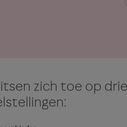
lgens worden
lagecontainers
itsen zich toe op dri
aald, waarna
lstellingen:
houd op basis
leur, grootte en