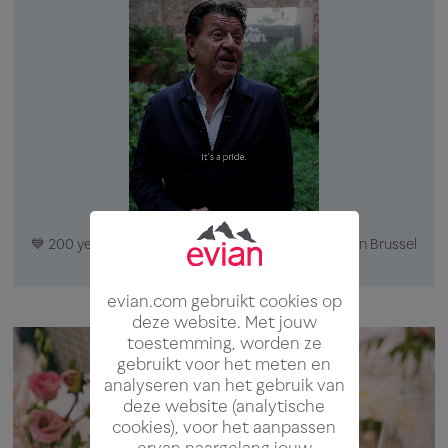
💙 200 years young. Gevormd in de Alpen. Gevierd in Brussel
met de Chefs Heurteux & Mattagne! ✨
evian.com gebruikt cookies op
deze website. Met jouw
toestemming, worden ze
gebruikt voor het meten en
analyseren van het gebruik van
deze website (analytische
cookies), voor het aanpassen
ervan naargelang jouw