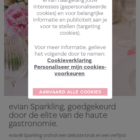
interesses (gepersonaliseerde
cookies) en voor belangrijke
informatie en publiciteit aan je
voor te stellen (targeting
cookies).
Voor meer informatie, gelieve
het volgende door te nemen:
Cookieverklaring
.
Personaliseer mijn cookies-
voorkeuren
.
AANVAARD ALLE COOKIES
evian Sparkling, goedgekeurd
door de elite van de haute
gastronomie.
evian® Sparkling onthult een delicate bruis en een verfijnd