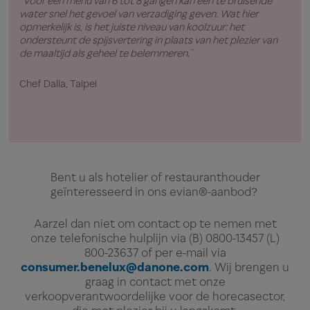
“Voor een menu van 6 tot 8 gangen kan een te bruisende
“
Het
water snel het gevoel van verzadiging geven. Wat hier
zach
opmerkelijk is, is het juiste niveau van koolzuur: het
zuiv
ondersteunt de spijsvertering in plaats van het plezier van
de maaltijd als geheel te belemmeren.”
Chef
Chef Dalia, Taipei
Bent u als hotelier of restauranthouder
geïnteresseerd in ons evian®-aanbod?
Aarzel dan niet om contact op te nemen met
onze telefonische hulplijn via (B) 0800-13457 (L)
800-23637 of per e-mail via
consumer.benelux@danone.com
. Wij brengen u
graag in contact met onze
verkoopverantwoordelijke voor de horecasector,