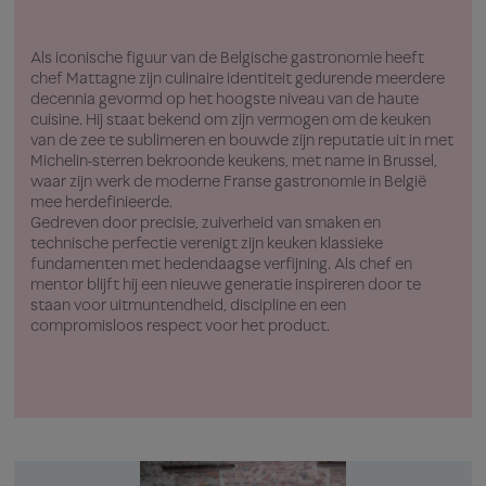
Als iconische figuur van de Belgische gastronomie heeft
Gevo
chef Mattagne zijn culinaire identiteit gedurende meerdere
Zwit
decennia gevormd op het hoogste niveau van de haute
gene
cuisine. Hij staat bekend om zijn vermogen om de keuken
pres
van de zee te sublimeren en bouwde zijn reputatie uit in met
Mich
Michelin-sterren bekroonde keukens, met name in Brussel,
rech
waar zijn werk de moderne Franse gastronomie in België
crea
mee herdefinieerde.
cod
Gedreven door precisie, zuiverheid van smaken en
Geïn
technische perfectie verenigt zijn keuken klassieke
zijn
fundamenten met hedendaagse verfijning. Als chef en
tech
mentor blijft hij een nieuwe generatie inspireren door te
expr
staan voor uitmuntendheid, discipline en een
moe
compromisloos respect voor het product.
stre
bren
Belg