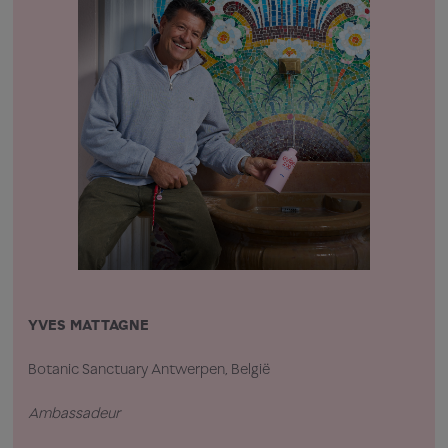
YVES MATTAGNE
JOR
Botanic Sanctuary Antwerpen, België
Mais
Ambassadeur
Amb