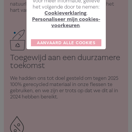
Voor meer informatie, gelieve
natuurlijke filtratie van meer dan 15 jaar in het
het volgende door te nemen:
hart van de Alpen.
Cookieverklaring
.
Personaliseer mijn cookies-
voorkeuren
.
AANVAARD ALLE COOKIES
Toegewijd aan een duurzamere
toekomst
We hadden ons tot doel gesteld om tegen 2025
100% gerecycled materiaal in onze flessen te
gebruiken, en we zijn er trots op dat we dit al in
2024 hebben bereikt.