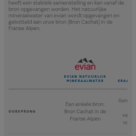
heeft een stabiele samenstelling en kan vanaf de
bron opgevangen worden. Het natuurlijke
mineraalwater van evian wordt opgevangen en
gebotteld aan onze bron (Bron Cachat) in de
Franse Alpen.
EVIAN NATUURLIJK
MINERAALWATER
KRAANT
Gemee
Éen enkele bron:
Bron Cachat in de
OORSPRONG
versc
Franse Alpen
oors