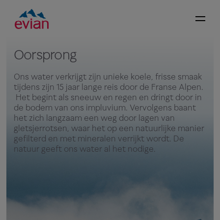
Oorsprong
Ons water verkrijgt zijn unieke koele, frisse smaak
tijdens zijn 15 jaar lange reis door de Franse Alpen.
Het begint als sneeuw en regen en dringt door in
de bodem van ons impluvium. Vervolgens baant
het zich langzaam een weg door lagen van
gletsjerrotsen, waar het op een natuurlijke manier
gefilterd en met mineralen verrijkt wordt. De
natuur geeft ons water al het nodige.