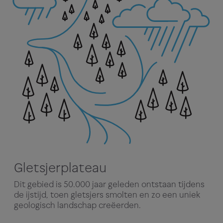
Gletsjerplateau
Dit gebied is 50.000 jaar geleden ontstaan tijdens
de ijstijd, toen gletsjers smolten en zo een uniek
geologisch landschap creëerden.