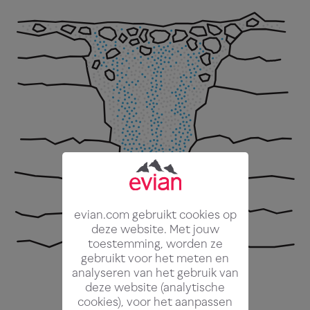
evian.com gebruikt cookies op
deze website. Met jouw
toestemming, worden ze
gebruikt voor het meten en
analyseren van het gebruik van
deze website (analytische
cookies), voor het aanpassen