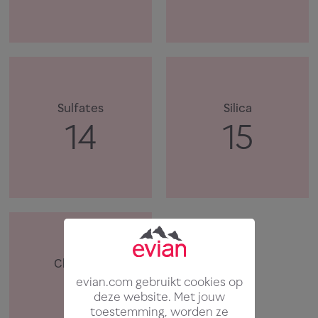
Sulfates
Silica
14
15
Chlorides
10
evian.com gebruikt cookies op
deze website. Met jouw
toestemming, worden ze