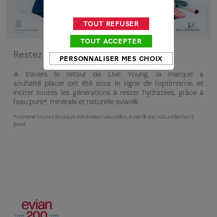
TOUT REFUSER
TOUT ACCEPTER
Restez hydratés avec evian®
PERSONNALISER MES CHOIX
À travers le retour de Live Young, la marque a
souhaité placer cet été sous le signe de l’optimisme, et
inciter toutes les générations à rester hydratées, grâce à
l’eau pure*, minérale et naturelle evian®.​
*comme toutes les eaux minérales naturelles, evian® est naturellement
pure​