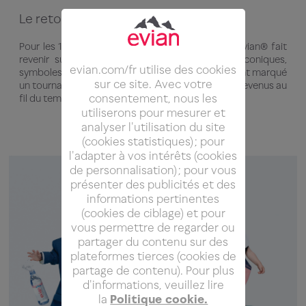
Le retour des bébés evian®
Pour les 10 ans de la campagne « Baby & Me », evian® fait
revenir sur le devant de la scène ses bébés iconiques,
evian.com/fr utilise des cookies
symboles de santé, de jeunesse et de pureté. Ils ont marqué
sur ce site. Avec votre
un tournant dans l’histoire de la marque, et sont devenus au
consentement, nous les
fil du temps synonymes de joie et de vitalité.​
utiliserons pour mesurer et
analyser l'utilisation du site
(cookies statistiques) ; pour
l'adapter à vos intérêts (cookies
de personnalisation) ; pour vous
présenter des publicités et des
informations pertinentes
(cookies de ciblage) et pour
vous permettre de regarder ou
partager du contenu sur des
plateformes tierces (cookies de
partage de contenu). Pour plus
d'informations, veuillez lire
la
Politique cookie.