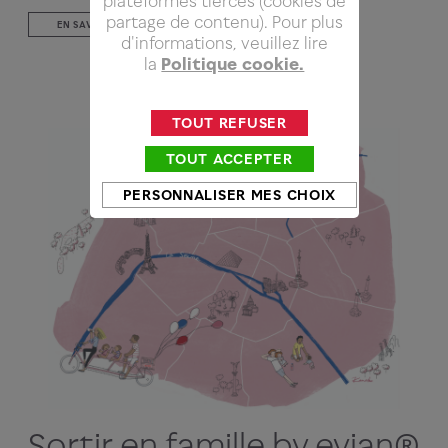
plateformes tierces (cookies de
partage de contenu). Pour plus
EN SAVOIR PLUS
d'informations, veuillez lire
la
Politique cookie.
TOUT REFUSER
TOUT ACCEPTER
PERSONNALISER MES CHOIX
Sortir en famille by evian®