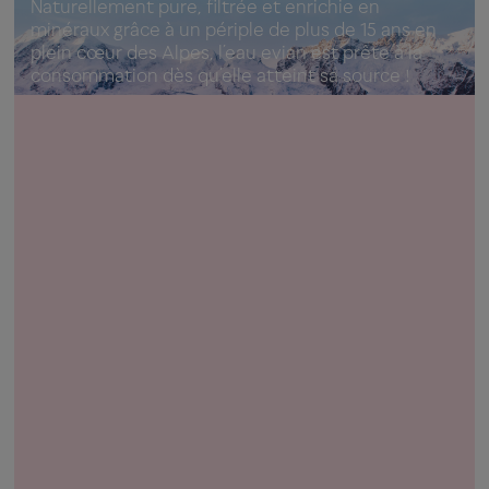
Naturellement pure, filtrée et enrichie en
minéraux grâce à un périple de plus de 15 ans en
plein cœur des Alpes, l’eau evian est prête à la
consommation dès qu’elle atteint sa source !