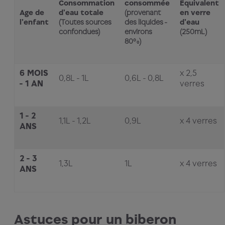
Consommation
consommée
Equivalent
Age de
d'eau totale
(provenant
en verre
l'enfant
(Toutes sources
des liquides -
d'eau
confondues)
environs
(250mL)
80%)
6 MOIS
x 2,5
0,8L - 1L
0,6L - 0,8L
- 1 AN
verres
1 - 2
1,1L - 1,2L
0,9L
x 4 verres
ANS
2 - 3
1,3L
1L
x 4 verres
ANS
Astuces pour un biberon