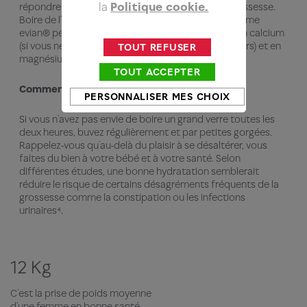
la
Politique cookie.
répondre à vos besoins physiologiques liés à la grossesse.
Boire de l’eau minérale faiblement minéralisée comme
evian® peut vous aider à compléter vos apports en calcium
(si vous ne mangez pas beaucoup de produits laitiers) et en
TOUT REFUSER
magnésium en cas de fatigue³⁴.
TOUT ACCEPTER
Comment boire davantage d’eau ?
PERSONNALISER MES CHOIX
Si vous n’avez pas envie de boire un grand verre toutes les
deux heures, buvez régulièrement et par petites gorgées.
Rappelez-vous qu’au-delà du plaisir à se désaltérer, vous
faites du bien à votre bébé et à votre santé. Selon
différentes études, une bonne hydratation semblerait
réduire le risque de certains désagréments fréquents de la
grossesse comme la constipation ou les infections
urinaires⁴.
12 Kg
C’est la prise de poids moyenne
d’une femme en bonne santé