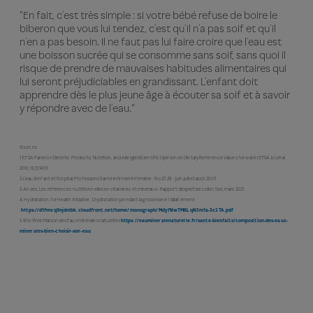
"En fait, c’est très simple : si votre bébé refuse de boire le
biberon que vous lui tendez, c’est qu’il n’a pas soif et qu’il
n’en a pas besoin. Il ne faut pas lui faire croire que l’eau est
une boisson sucrée qui se consomme sans soif, sans quoi il
risque de prendre de mauvaises habitudes alimentaires qui
lui seront préjudiciables en grandissant. L’enfant doit
apprendre dès le plus jeune âge à écouter sa soif et à savoir
y répondre avec de l’eau."
Sources
1. EFSA Panel on Dietetic Products, Nutrition, and AllergiesScientific Opinion on Dietary Reference Values for water, EFSA Journal
2010; 8(3):1459
2. L’eau, l’enfant et l’hôpital, Professions Santé Infirmier Infirmière - No 27-28 - juin-juillet-août 2001
3. Anses : Les références nutritionnelles en vitamines et minéraux - Rapport d’expertise collective, mars 2021
4. Hydratation for Health Initiative : L’hydratation pendant la grossesse et l’allaitement
:
https://d1fmvq9njdnlbk.cloudfront.net/home/monograph/MdyfNwTMRLqN5m1a-3c2TA.pdf
5. Site Web Maison des Eaux minérales naturelles
https://eaumineralenaturelle.fr/sante-bienfaits/composition-des-eaux-
minerales-bien-choisir-son-eau