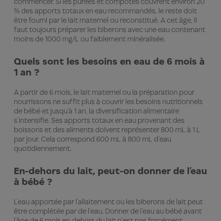
commencer. Si les purées et compotes couvrent environ 20
% des apports totaux en eau recommandés, le reste doit
être fourni par le lait maternel ou reconstitué. A cet âge, il
faut toujours préparer les biberons avec une eau contenant
moins de 1000 mg/L ou faiblement minéralisée.
Quels sont les besoins en eau de 6 mois à
1 an ?
A partir de 6 mois, le lait maternel ou la préparation pour
nourrissons ne suffit plus à couvrir les besoins nutritionnels
de bébé et jusqu’à 1 an, la diversification alimentaire
s’intensifie. Ses apports totaux en eau provenant des
boissons et des aliments doivent représenter 800 mL à 1 L
par jour. Cela correspond 600 mL à 800 mL d’eau
quotidiennement.
En-dehors du lait, peut-on donner de l’eau
à bébé ?
L’eau apportée par l’allaitement ou les biberons de lait peut
être complétée par de l’eau. Donner de l’eau au bébé avant
l’âge de 6 mois en-dehors du lait n'est pas forcément