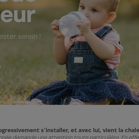
leur
ester serein !
ogressivement s’installer, et avec lui, vient la chale
’année demande une attention toute particulière. En effe