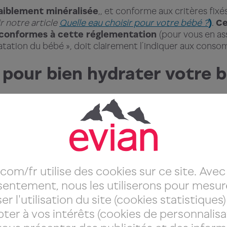
aiblement minéralisée
,, et conforme aux critères fixé
r notre article
Quelle eau choisir pour votre bébé ?
)
.
Ce
conformes à cette réglementation
(pour vous en as
ratation du bébé », doit clairement l’indiquer aux cons
 pour bien hydrater votre b
t de vous prémunir contre le risque de déshydratation
e
, en maintenant un environnement tempéré à l’
intéri
endant la journée et ouvrez les fenêtres le soir ou penda
.com/fr utilise des cookies sur ce site. Avec
entement, nous les utiliserons pour mesur
posez-lui plus souvent le sein ou le biberon en cas de fo
er l'utilisation du site (cookies statistiques)
pter à vos intérêts (cookies de personnalisat