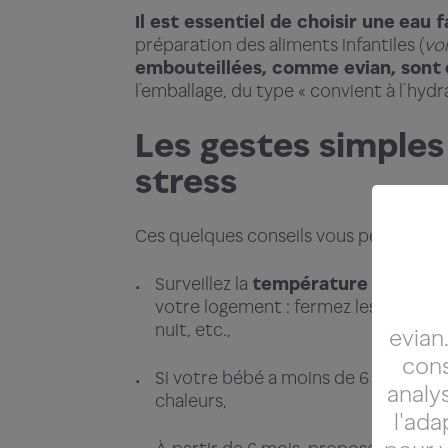
Il est essentiel de choisir une
eau f
préparation des aliments infantiles (
voi
embouteillées, comme evian, sont
l’emballage, du type « convient à l’hyd
Les gestes simples
stress
Ces quelques conseils vous permettron
Surveillez la
température ambiant
votre logement : fermez les volets p
nuit, etc.,
evian
cons
Si votre bébé a moins de 6 mois, pro
analys
chaleurs,
l'ada