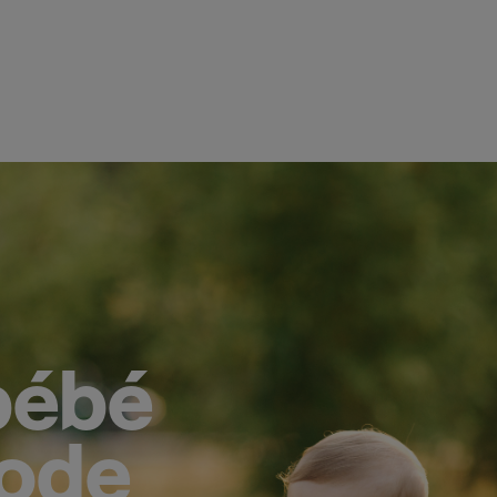
bébé
iode