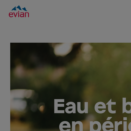
Eau et 
en pér