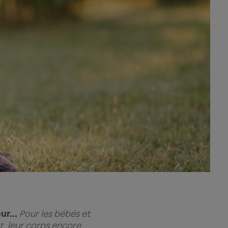
ur...
Pour les bébés et
t, leur corps encore