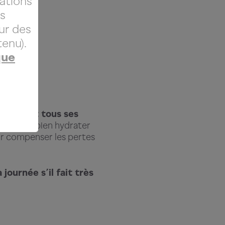
ations
’il fait
us
ur des
plus
enu).
que
tion.
éralement tous ses
ntribue à bien hydrater
pour compenser les pertes
journée s’il fait très