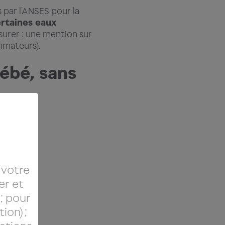
s par l’ANSES pour la
rtaines eaux
surer : une mention sur
ommateurs).
ébé, sans
 :
eur
de
nt la
 votre
er et
rtes
 ; pour
ion) ;