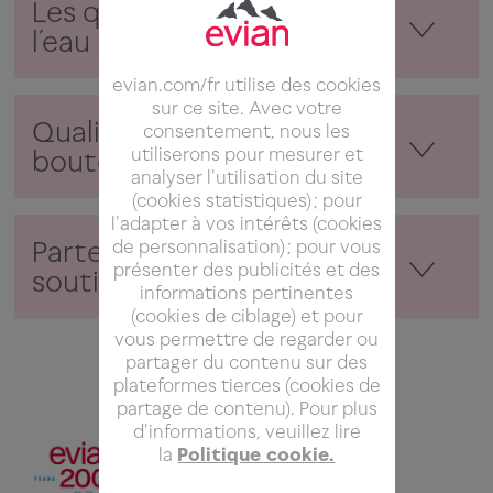
Les qualités et le goût de
l’eau minérale naturelle
evian.com/fr utilise des cookies
sur ce site. Avec votre
Qualité et durabilité de nos
consentement, nous les
utiliserons pour mesurer et
bouteilles
analyser l'utilisation du site
(cookies statistiques) ; pour
l'adapter à vos intérêts (cookies
Partenariats, mécénat et
de personnalisation) ; pour vous
présenter des publicités et des
soutiens financiers
informations pertinentes
(cookies de ciblage) et pour
vous permettre de regarder ou
partager du contenu sur des
plateformes tierces (cookies de
partage de contenu). Pour plus
d'informations, veuillez lire
la
Politique cookie.