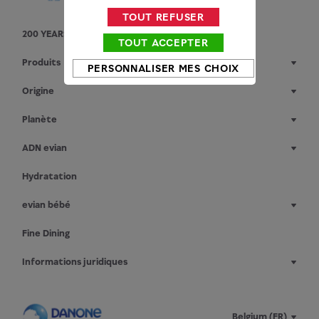
TOUT REFUSER
200 YEARS YOUNG
TOUT ACCEPTER
Produits
PERSONNALISER MES CHOIX
Origine
Planète
ADN evian
Hydratation
evian bébé
Fine Dining
Informations juridiques
Belgium (FR)