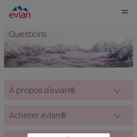
Questions
À propos d’evian®
Acheter evian®