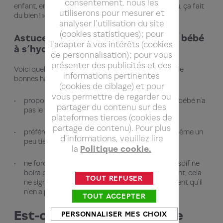
consentement, nous les
enfant, en verbalisant : « j’ai soif, je vais boire de l’eau, ça fait
utiliserons pour mesurer et
du bien ! » va lui donner envie de vous imiter.
analyser l'utilisation du site
(cookies statistiques) ; pour
Astuces pratiques pour aider votre bébé
l'adapter à vos intérêts (cookies
à s’hydrater
de personnalisation) ; pour vous
présenter des publicités et des
Voici quelques conseils pour donner à votre bébé de
informations pertinentes
bonnes habitudes en matière d’hydratation :
(cookies de ciblage) et pour
vous permettre de regarder ou
proposez de l’eau entre les repas, lorsque votre bébé n’a
partager du contenu sur des
pas le ventre plein,
plateformes tierces (cookies de
partage de contenu). Pour plus
préférez une eau à température ambiante, ou même un
d'informations, veuillez lire
peu tiédie, proche de celle du lait,
la
Politique cookie.
ne forcez pas votre enfant : un bébé qui n’a pas soif ne
boira pas, comme nous l’avons vu précédemment, cela
TOUT REFUSER
ne signifie pas qu’il est en danger, mais simplement qu’il
n’en a pas besoin.
TOUT ACCEPTER
Est-ce grave si un bébé ne
PERSONNALISER MES CHOIX