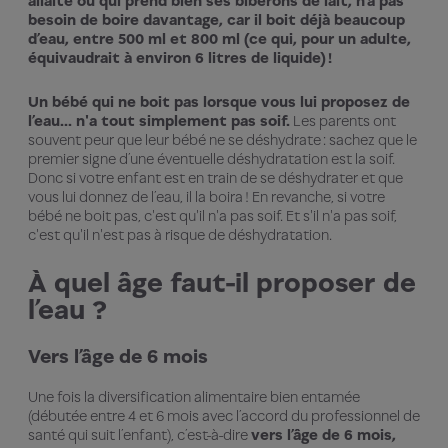
allaité ou qui prend bien ses biberons de lait, n’a pas
besoin de boire davantage, car il boit déjà beaucoup
d’eau, entre 500 ml et 800 ml (ce qui, pour un adulte,
équivaudrait à environ 6 litres de liquide) !
Un bébé qui ne boit pas lorsque vous lui proposez de
l’eau… n'a tout simplement pas soif.
Les parents ont
souvent peur que leur bébé ne se déshydrate : sachez que le
premier signe d’une éventuelle déshydratation est la soif.
Donc si votre enfant est en train de se déshydrater et que
vous lui donnez de l’eau, il la boira ! En revanche, si votre
bébé ne boit pas, c'est qu'il n'a pas soif. Et s'il n'a pas soif,
c'est qu'il n'est pas à risque de déshydratation.
À quel âge faut-il proposer de
l’eau ?
Vers l’âge de 6 mois
Une fois la diversification alimentaire bien entamée
(débutée entre 4 et 6 mois avec l’accord du professionnel de
santé qui suit l’enfant), c’est-à-dire
vers l’âge de 6 mois,