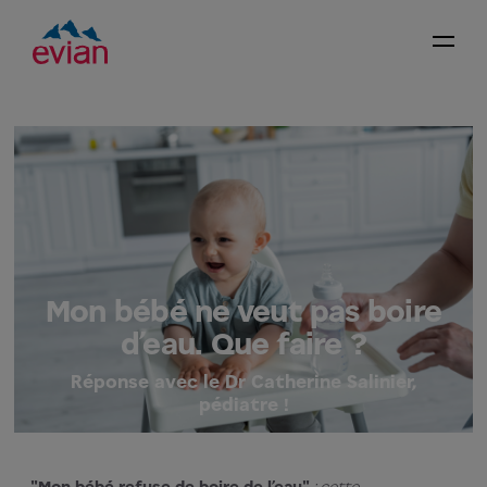
Mon bébé ne veut pas boire
d’eau. Que faire ?
Réponse avec le Dr Catherine Salinier,
pédiatre !
"Mon bébé refuse de boire de l’eau"
: cette