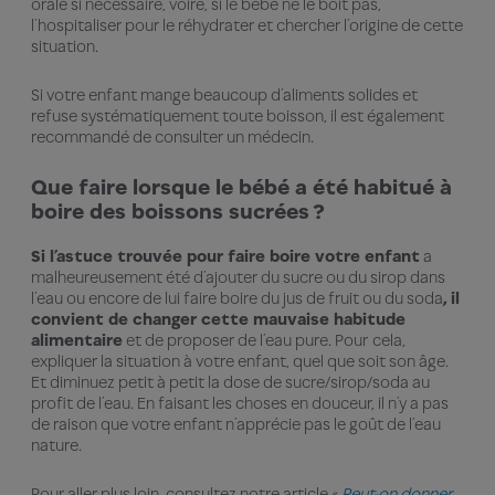
orale si nécessaire, voire, si le bébé ne le boit pas,
l’hospitaliser pour le réhydrater et chercher l’origine de cette
situation.
Si votre enfant mange beaucoup d’aliments solides et
refuse systématiquement toute boisson, il est également
recommandé de consulter un médecin.
Que faire lorsque le bébé a été habitué à
boire des boissons sucrées ?
Si l’astuce trouvée pour faire boire votre enfant
a
malheureusement été d’ajouter du sucre ou du sirop dans
l’eau ou encore de lui faire boire du jus de fruit ou du soda
,
il
convient de changer cette mauvaise habitude
alimentaire
et de proposer de l’eau pure. Pour
cela,
expliquer la situation à votre enfant, quel que soit son âge.
Et diminuez petit à petit la dose de sucre/sirop/soda au
profit de l’eau. En faisant les choses en douceur, il n’y a pas
de raison que votre enfant n’apprécie pas le goût de l’eau
nature.
Pour aller plus loin, consultez notre article « ​​
Peut-on donner