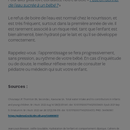
de l’eau sucrée à un bébé ?
»
Le refus de boire de l’eau est normal chez le nourrisson, et
est très fréquent, surtout dans la première année de vie. Il
est rarement associé à un risque réel, tant que l’enfant est
bien alimenté, bien hydraté par le lait et qu’il se développe
correctement.
Rappelez-vous : l’apprentissage se fera progressivement,
sans pression, au rythme de votre bébé. En cas d’inquiétude
ou de doute, le meilleur réflexe reste de consulter le
pédiatre ou médecin qui suit votre enfant.
Sources :
Chouraqui JP, Thornton SN, Seconda L, Kavouras SA. Total water intake and its contributors in infants
and young children. Br J Nutr. 2022 Aug 14;128(3):531-541. doi: 10.1017/S0007114521003469. Epub 2021 Sep
9. Erratum in: Br J Nutr. 2022 Jan 28;127(2):318-319. doi: 10.1017/S0007114521004372. PMID: 34496987.
https://pubmed.ncbi.nlm.nih.gov/34496987/
Jean-Louis Bresson, Joëlle Goudable, Hydratation de l’enfant et comportement dipsique, Cahiers de