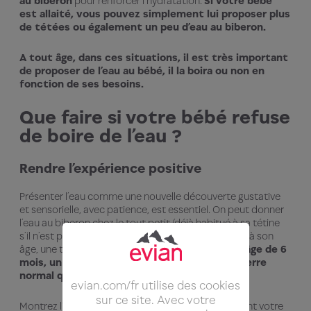
au biberon
pour renforcer l’hydratation.
Si votre bébé
est allaité, vous pouvez simplement lui proposer plus
de tétées ou également un peu d’eau au biberon.
A tout âge, dans ces situations, il est très important
de proposer de l’eau au bébé, il la boira ou non en
fonction de ses besoins.
Que faire si votre bébé refuse
de boire de l’eau ?
Rendre l’expérience positive
Présenter l’eau comme une nouvelle découverte gustative
et sensorielle, avec patience, est essentiel. On peut donner
l’eau au biberon chez le tout-petit (déjà habitué à sa tétine
s’il n’est pas allaité) puis dans un petit verre adapté à son
âge, une tasse à bec, ou encore une gourde.
Dès l’âge de 6
mois, un bébé est capable de boire dans un verre
normal qu’on lui tient.
evian.com/fr utilise des cookies
sur ce site. Avec votre
Montrez l’exemple : boire de l’eau vous-même devant votre