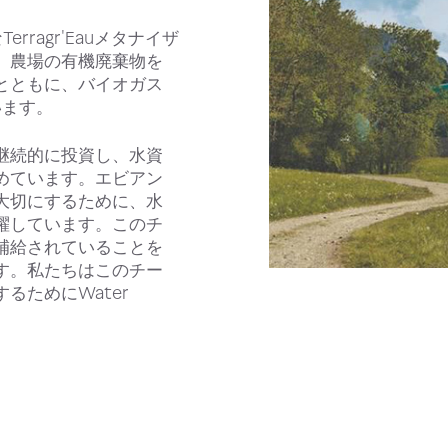
rragr'Eauメタナイザ
、農場の有機廃棄物を
とともに、バイオガス
います。
継続的に投資し、水資
めています。エビアン
大切にするために、水
躍しています。このチ
補給されていることを
す。私たちはこのチー
るためにWater