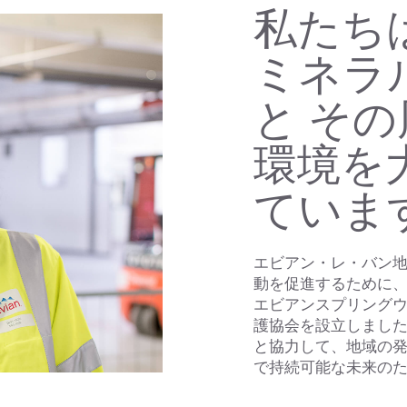
私たち
ミネラ
と そ
環境を
ていま
エビアン・レ・バン
動を促進するために、
エビアンスプリングウ
護協会を設立しまし
と協力して、地域の
で持続可能な未来の