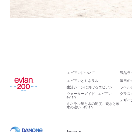
エビアンについて
製品ラ
エビアンとミネラル
毎日の
生活シーンにおけるエビアン
ラベル
ウォーターガイド | エビアン
グラス
evian
デザイ
ミネラル量と水の硬度、硬水と軟
水の違い | evian
Japan