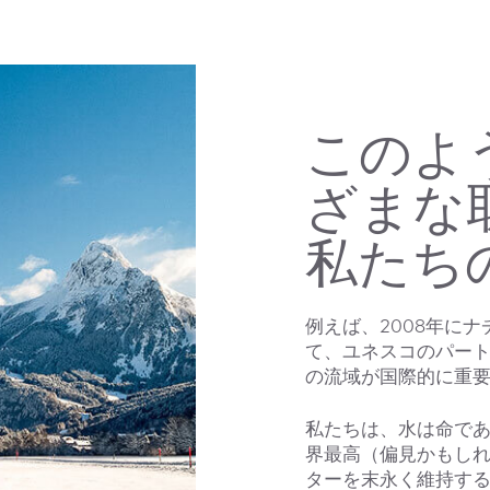
このよ
ざまな
私たち
例えば、2008年に
て、ユネスコのパー
の流域が国際的に重
私たちは、水は命で
界最高（偏見かもし
ターを末永く維持す