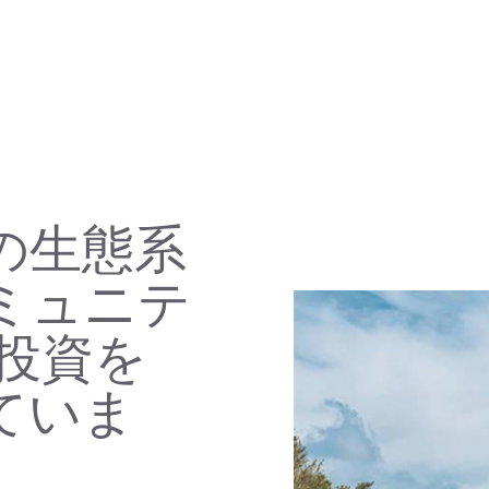
の生態系
ミュニテ
の投資を
ていま