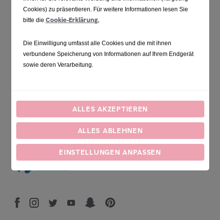
Cookies) zu präsentieren. Für weitere Informationen lesen Sie
Natürliches Mineralwasser
Cookie-Erklärung.
bitte die
Nachhaltigkeit
Die Einwilligung umfasst alle Cookies und die mit ihnen
Gesundes Trinken
verbundene Speicherung von Informationen auf Ihrem Endgerät
sowie deren Verarbeitung.
Über evian
Cookie-
Sie können diese Einstellung über den Link
200 Years Young
Einstellungen anpassen
. Des Weiteren können Sie Ihre
Online Händler
ALLES AKZEPTIEREN
Einwilligung jederzeit mit Wirkung für die Zukunft wiederrufen.
Impressum
Datenschutz
Hier geht es zu unserem
und zum
.
Rechtliche Informationen
ALLES ABLEHNEN
EINSTELLUNGEN ANPASSEN
Germany