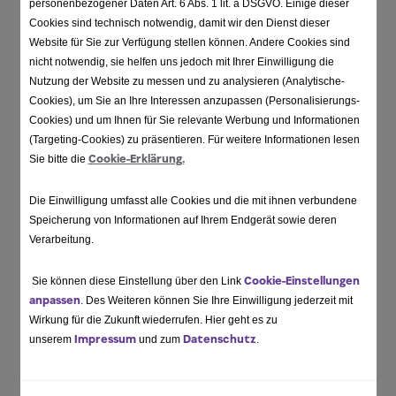
personenbezogener Daten Art. 6 Abs. 1 lit. a DSGVO. Einige dieser
ein reibungsloses und angenehmes Arbeiten auf
Cookies sind technisch notwendig, damit wir den Dienst dieser
unserer evian-Website zu ermöglichen:
Website für Sie zur Verfügung stellen können. Andere Cookies sind
nicht notwendig, sie helfen uns jedoch mit Ihrer Einwilligung die
Firefox
Nutzung der Website zu messen und zu analysieren (Analytische-
Cookies), um Sie an Ihre Interessen anzupassen (Personalisierungs-
Chrome
Cookies) und um Ihnen für Sie relevante Werbung und Informationen
(Targeting-Cookies) zu präsentieren. Für weitere Informationen lesen
Safari
Cookie-Erklärung.
Sie bitte die
Microsoft Edge
Die Einwilligung umfasst alle Cookies und die mit ihnen verbundene
Speicherung von Informationen auf Ihrem Endgerät sowie deren
Verarbeitung.
Cookie-Einstellungen
Sie können diese Einstellung über den Link
anpassen
. Des Weiteren können Sie Ihre Einwilligung jederzeit mit
Wirkung für die Zukunft wiederrufen. Hier geht es zu
Impressum
Datenschutz
unserem
und zum
.
Produkte