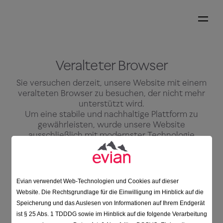
Veralteter Browser
Sie versuchen derzeit, unsere Website mit einem
veralteten Browser zu besuchen, der nicht mehr
unterstützt wird.
Um eine stabile und nachhaltige Plattform zu
gewährleisten, wurde unsere Website
ausschließlich mit modernster Technologie
entwickelt. Es kann vorkommen, dass Teile dieser
Website nicht richtig geladen werden und weitere
Probleme verursachen, wie z.B. einen allgemeinen
Funktionsverlust, wenn sie mit einem veralteten
Evian verwendet Web-Technologien und Cookies auf dieser
Browser angezeigt wird.
Website. Die Rechtsgrundlage für die Einwilligung im Hinblick auf die
Speicherung und das Auslesen von Informationen auf Ihrem Endgerät
Bitte greifen Sie auf einen der folgenden
ist § 25 Abs. 1 TDDDG sowie im Hinblick auf die folgende Verarbeitung
modernen und kostenlosen Browser zurück, um